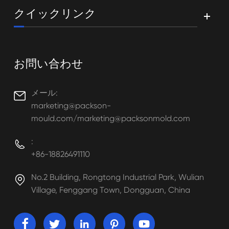
クイックリンク
お問い合わせ
メール:

marketing@packson-
mould.com/marketing@packsonmold.com
:

+86-18826491110
No.2 Building, Rongtong Industrial Park, Wulian

Village, Fenggang Town, Dongguan, China




