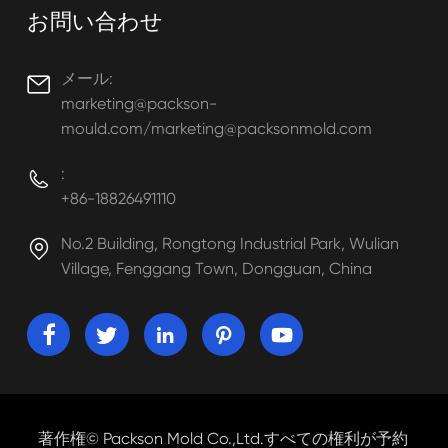
お問い合わせ
メール:

marketing@packson-
mould.com/marketing@packsonmold.com
:

+86-18826491110
No.2 Building, Rongtong Industrial Park, Wulian

Village, Fenggang Town, Dongguan, China





著作権©
Packson Mold Co.,Ltd.
すべての権利が予約