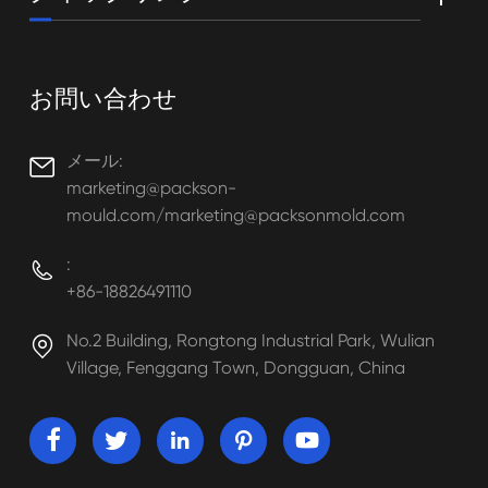
お問い合わせ
メール:

marketing@packson-
mould.com/marketing@packsonmold.com
:

+86-18826491110
No.2 Building, Rongtong Industrial Park, Wulian

Village, Fenggang Town, Dongguan, China




