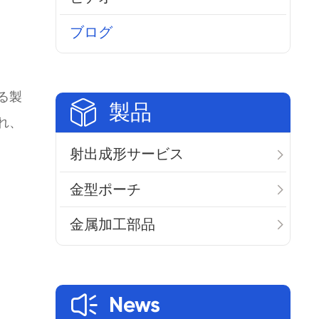
ブログ
る製

製品
れ、
射出成形サービス
金型ポーチ
金属加工部品

News