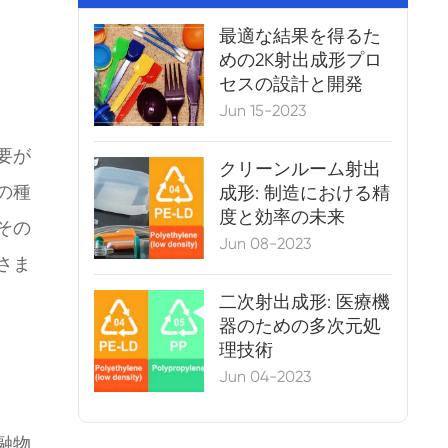
最適な結果を得るた
めの2K射出成形プロ
セスの設計と開発
Jun 15-2023
要が
クリーンルーム射出
の種
成形: 制造における精
度と効率の未来
その
Jun 08-2023
さま
二次射出成形: 医療機
器のための多次元処
理技術
Jun 04-2023
融物