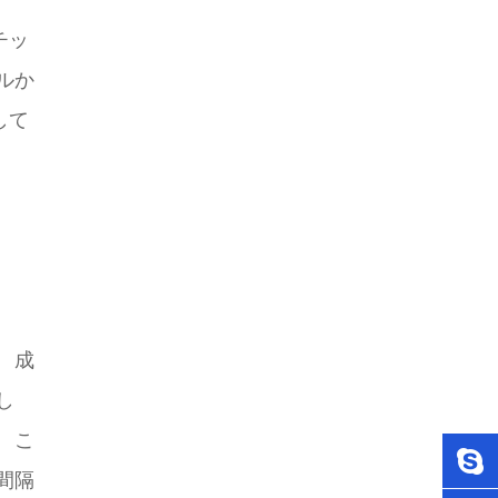
チッ
ルか
して
 成
し
 こ
間隔