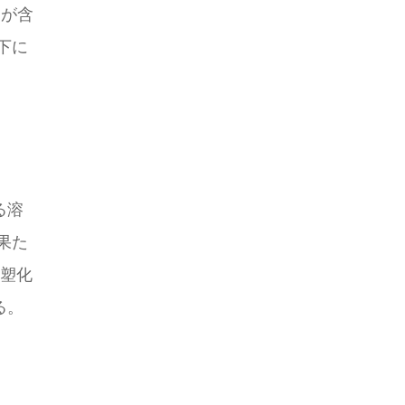
力が含
下に
る溶
果た
可塑化
る。