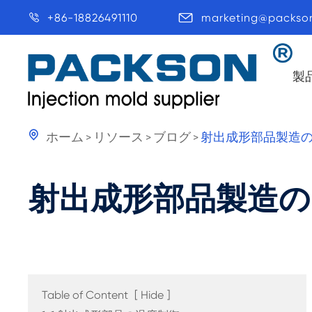
+86-18826491110
marketing@packso


製

ホーム
リソース
ブログ
射出成形部品製造の
射出成形部品製造の
Table of Content
[
Hide
]