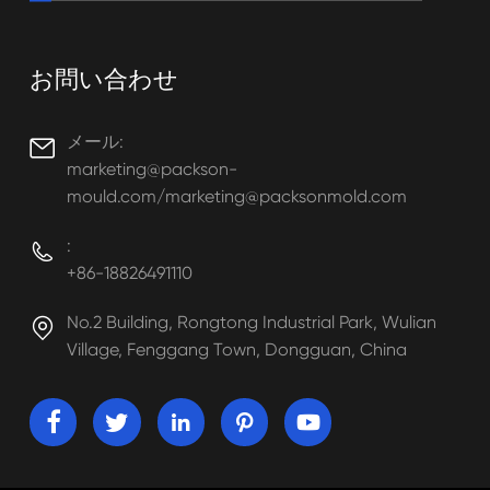
お問い合わせ
メール:

marketing@packson-
mould.com/marketing@packsonmold.com
:

+86-18826491110
No.2 Building, Rongtong Industrial Park, Wulian

Village, Fenggang Town, Dongguan, China




